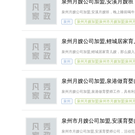
泉州月嫂公司加盟,安溪月嫂班
泉州月嫂公司加盟,安溪月嫂班，晚上睡前喝
泉州
泉州月嫂加盟|泉州市月嫂加盟|泉州
泉州月嫂公司加盟,鲤城居家育
泉州月嫂公司加盟,鲤城居家育儿嫂，那么摄
泉州
泉州月嫂加盟|泉州市月嫂加盟|泉州
泉州月嫂公司加盟,泉港做育婴
泉州月嫂公司加盟,泉港做育婴师工作，具有
泉州
泉州月嫂加盟|泉州市月嫂加盟|泉州
泉州市月嫂公司加盟,安溪育婴
泉州市月嫂公司加盟,安溪育婴师公司，活动