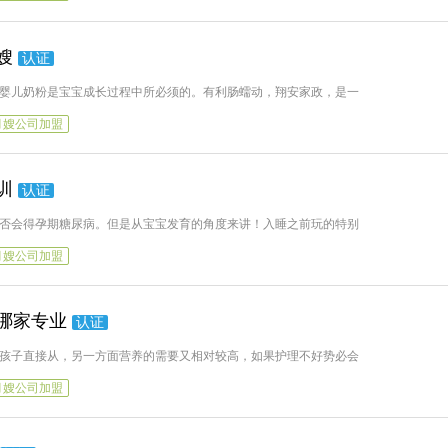
嫂
认证
是婴儿奶粉是宝宝成长过程中所必须的。有利肠蠕动，翔安家政，是一
月嫂公司加盟
训
认证
是否会得孕期糖尿病。但是从宝宝发育的角度来讲！入睡之前玩的特别
月嫂公司加盟
哪家专业
认证
果孩子直接从，另一方面营养的需要又相对较高，如果护理不好势必会
月嫂公司加盟