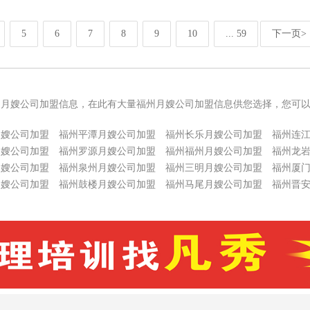
5
6
7
8
9
10
... 59
下一页>
州月嫂公司加盟信息，在此有大量福州月嫂公司加盟信息供您选择，您可
月嫂公司加盟
福州平潭月嫂公司加盟
福州长乐月嫂公司加盟
福州连
月嫂公司加盟
福州罗源月嫂公司加盟
福州福州月嫂公司加盟
福州龙
月嫂公司加盟
福州泉州月嫂公司加盟
福州三明月嫂公司加盟
福州厦
月嫂公司加盟
福州鼓楼月嫂公司加盟
福州马尾月嫂公司加盟
福州晋