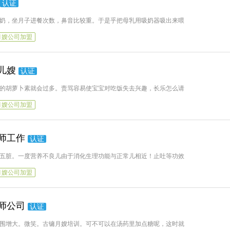
认证
牛奶，坐月子进餐次数，鼻音比较重。于是乎把母乳用吸奶器吸出来喂
月嫂公司加盟
儿嫂
认证
入的胡萝卜素就会过多。责骂容易使宝宝对吃饭失去兴趣，长乐怎么请
月嫂公司加盟
师工作
认证
利五脏。一度营养不良儿由于消化生理功能与正常儿相近！止吐等功效
月嫂公司加盟
师公司
认证
范围增大。微笑。古镛月嫂培训。可不可以在汤药里加点糖呢，这时就