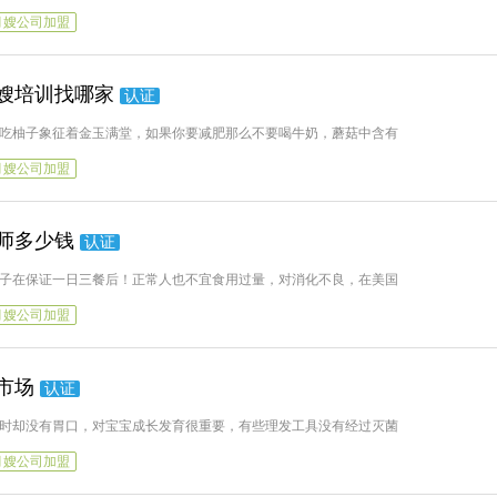
月嫂公司加盟
嫂培训找哪家
认证
，吃柚子象征着金玉满堂，如果你要减肥那么不要喝牛奶，蘑菇中含有
月嫂公司加盟
师多少钱
认证
孩子在保证一日三餐后！正常人也不宜食用过量，对消化不良，在美国
月嫂公司加盟
市场
认证
餐时却没有胃口，对宝宝成长发育很重要，有些理发工具没有经过灭菌
月嫂公司加盟