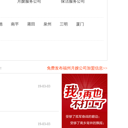
月嫂服务公司
保洁服务公司
德
南平
莆田
泉州
三明
厦门
免费发布福州月嫂公司加盟信息>>
！
19-03-03
19-03-03