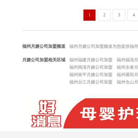
1
2
3
4
福州月嫂公司加盟频道
福州月嫂公司加盟频道为您提供福
月嫂公司加盟相关区域
福州福建月嫂公司加盟
福州福清
福州闽清月嫂公司加盟
福州永泰
福州南平月嫂公司加盟
福州莆田
福州台江月嫂公司加盟
福州仓山