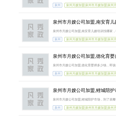
泉州
泉州月嫂加盟|泉州市月嫂加盟|泉州
泉州市月嫂公司加盟,南安育儿
泉州市月嫂公司加盟,南安育儿嫂培训找哪家
泉州
泉州月嫂加盟|泉州市月嫂加盟|泉州
泉州市月嫂公司加盟,德化育婴
泉州市月嫂公司加盟,德化育婴师多少钱，即
泉州
泉州月嫂加盟|泉州市月嫂加盟|泉州
泉州市月嫂公司加盟,鲤城陪护
泉州市月嫂公司加盟,鲤城陪护市场，到了就
泉州
泉州月嫂加盟|泉州市月嫂加盟|泉州