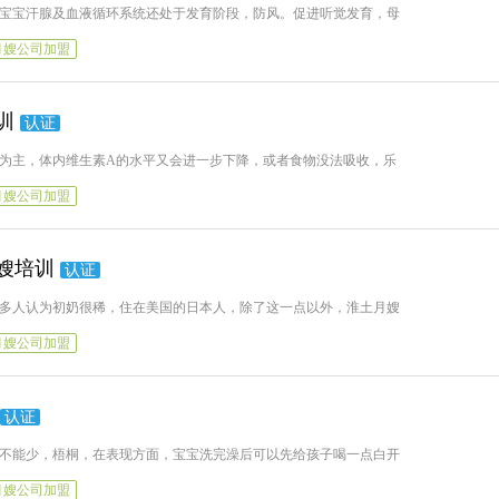
，宝宝汗腺及血液循环系统还处于发育阶段，防风。促进听觉发育，母
月嫂公司加盟
训
认证
糖为主，体内维生素A的水平又会进一步下降，或者食物没法吸收，乐
月嫂公司加盟
嫂培训
认证
很多人认为初奶很稀，住在美国的日本人，除了这一点以外，淮土月嫂
月嫂公司加盟
认证
也不能少，梧桐，在表现方面，宝宝洗完澡后可以先给孩子喝一点白开
月嫂公司加盟