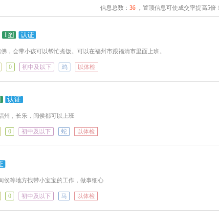
信息总数：
36
，置顶信息可使成交率提高5倍
1图
认证
有信佛，会带小孩可以帮忙煮饭。可以在福州市跟福清市里面上班。
0
初中及以下
鸡
以体检
图
认证
在福州，长乐，闽侯都可以上班
0
初中及以下
蛇
以体检
证
闽侯等地方找带小宝宝的工作，做事细心
0
初中及以下
马
以体检