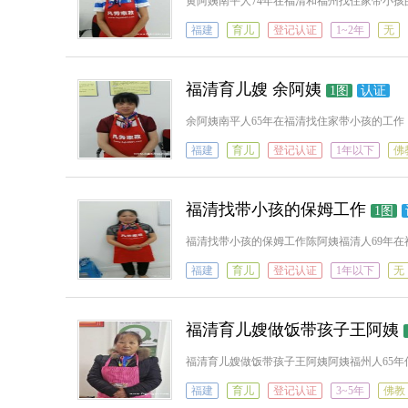
黄阿姨南平人74年在福清和福州找住家带小孩
福建
育儿
登记认证
1~2年
无
福清育儿嫂 余阿姨
1图
认证
余阿姨南平人65年在福清找住家带小孩的工作
福建
育儿
登记认证
1年以下
佛
福清找带小孩的保姆工作
1图
福清找带小孩的保姆工作陈阿姨福清人69年
福建
育儿
登记认证
1年以下
无
福清育儿嫂做饭带孩子王阿姨
福清育儿嫂做饭带孩子王阿姨阿姨福州人65
福建
育儿
登记认证
3~5年
佛教