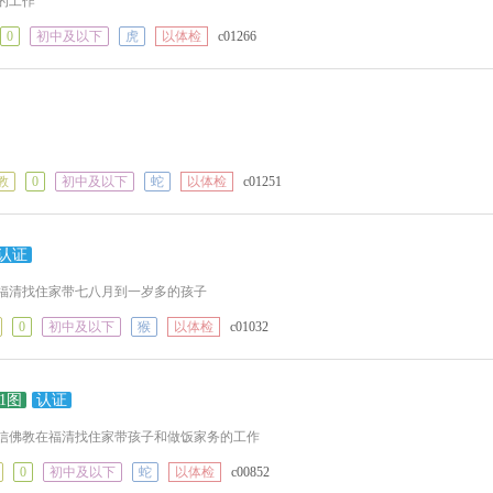
的工作
0
初中及以下
虎
以体检
c01266
教
0
初中及以下
蛇
以体检
c01251
认证
在福清找住家带七八月到一岁多的孩子
0
初中及以下
猴
以体检
c01032
1图
认证
年信佛教在福清找住家带孩子和做饭家务的工作
0
初中及以下
蛇
以体检
c00852