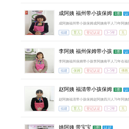
成阿姨 福州带小孩保姆
1图
认
成阿姨福州带小孩保姆成阿姨南平人73年阿
福建
育儿
登记认证
3~5年
无
李阿姨 福州保姆带小孩
1图
认
李阿姨福州保姆带小孩李阿姨南平人72年在
福建
保姆
登记认证
3~5年
佛教
赵阿姨 福清带小孩保姆
1图
认
赵阿姨福清带小孩保姆赵阿姨四川人76年阿
福建
育儿
登记认证
1~2年
无
姚阿姨 带宝宝
1图
认证