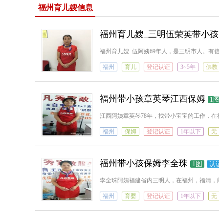
福州育儿嫂信息
福州育儿嫂_三明伍荣英带小孩
福州育儿嫂_伍阿姨69年人，是三明市人。
福州
育儿
登记认证
3~5年
佛教
福州带小孩章英琴江西保姆
1
江西阿姨章英琴78年，找带小宝宝的工作，
福州
保姆
登记认证
1年以下
无
福州带小孩保姆李全珠
1图
认
李全珠阿姨福建省内三明人，在福州，福清，
福州
育婴
登记认证
1年以下
无