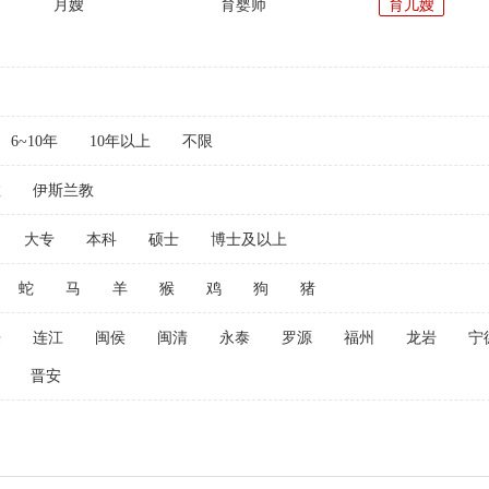
月嫂
育婴师
育儿嫂
6~10年
10年以上
不限
教
伊斯兰教
大专
本科
硕士
博士及以上
蛇
马
羊
猴
鸡
狗
猪
乐
连江
闽侯
闽清
永泰
罗源
福州
龙岩
宁
晋安