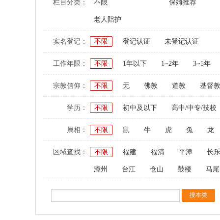
栏目分类：
不限
保姆推荐
老人陪护
实名登记：
不限
登记认证
未登记认证
工作年限：
不限
1年以下
1~2年
3~5年
宗教信仰：
不限
无
佛教
道教
基督
学历：
不限
初中及以下
高中/中专/技校
属相：
不限
鼠
牛
虎
兔
龙
区域查找：
不限
福建
福清
平潭
长
漳州
台江
仓山
鼓楼
马尾