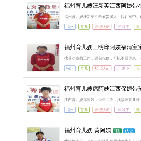
福州育儿嫂汪新英江西阿姨带
福州育儿嫂汪新英江西省贵溪人，找住家带小
福州
育儿
登记认证
1年以下
无
福州育儿嫂三明邱阿姨福清宝
找带小孩的工作，要包吃住，可以不要休息，
福州
育儿
登记认证
1年以下
无
福州育儿嫂席阿姨江西保姆带
江西育儿嫂席阿姨，今年42岁，找福州育儿
福州
育儿
登记认证
1年以下
无
福州育儿嫂 黄阿姨
1图
认证