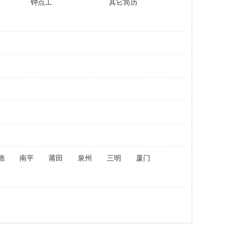
钟点工
其它简历
德
南平
莆田
泉州
三明
厦门