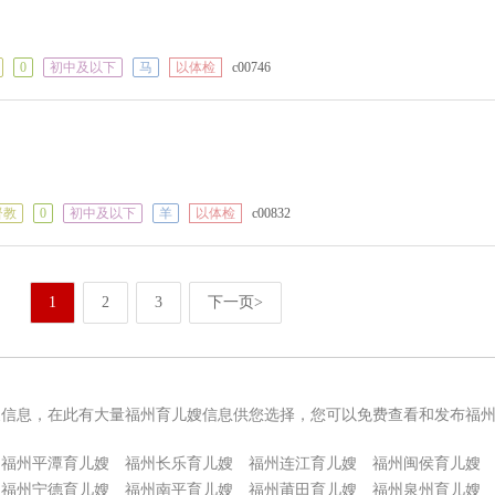
0
初中及以下
马
以体检
c00746
督教
0
初中及以下
羊
以体检
c00832
1
2
3
下一页>
嫂信息，在此有大量福州育儿嫂信息供您选择，您可以免费查看和发布福
福州平潭育儿嫂
福州长乐育儿嫂
福州连江育儿嫂
福州闽侯育儿嫂
福州宁德育儿嫂
福州南平育儿嫂
福州莆田育儿嫂
福州泉州育儿嫂