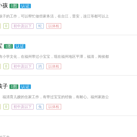
小孩
1图
认证
孩子的工作，可以帮忙做些家务活，在台江，晋安，连江等都可以上
0
初中及以下
蛇
以体检
宝
1图
认证
有小学文化，在福州带过小宝宝，现在福州地区平潭，福清，闽侯都
0
初中及以下
鸡
以体检
孩子
1图
认证
嫂、福清育儿嫂的住家工作，有带过宝宝的经验，有耐心。福州家政公
0
初中及以下
兔
以体检