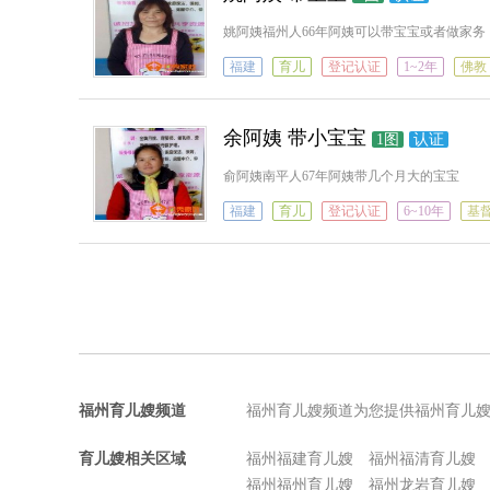
姚阿姨福州人66年阿姨可以带宝宝或者做家务
福建
育儿
登记认证
1~2年
佛教
余阿姨 带小宝宝
1图
认证
俞阿姨南平人67年阿姨带几个月大的宝宝
福建
育儿
登记认证
6~10年
基
福州育儿嫂频道
福州育儿嫂频道为您提供福州育儿
育儿嫂相关区域
福州福建育儿嫂
福州福清育儿嫂
福州福州育儿嫂
福州龙岩育儿嫂