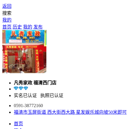
返回
搜索
我的
首页
历史
我的
发布
凡秀家政 福清西门店
实名已认证
执照已认证
0591-38772160
福清市玉屏街道 西大街西大路 星发娱乐城向坡50米即可
首页