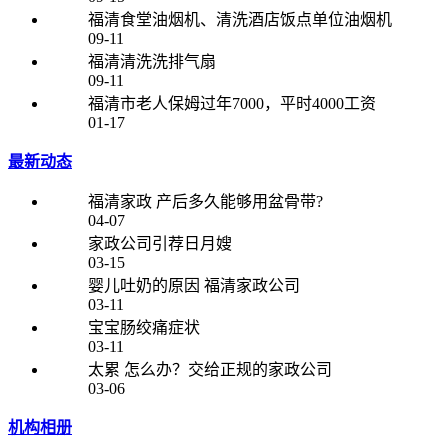
专业的老师跟踪教导工作，以确保服务品质，定期的培训、回
福清食堂油烟机、清洗酒店饭点单位油烟机
访、监督、指导，让关爱凡秀家政的客户顺心、舒心、开
09-11
心。，赢得了顾客的一致好评。
福清清洗洗排气扇
09-11
我公司2015年自行开发设计家政安全管理系统，创新性的将身
福清市老人保姆过年7000，平时4000工资
份信息与指纹识别集成到管理系统中，并结合大数据进行家政
01-17
员前置式背景调查，我公司这种科学的家政安全管理系统一经
最新动态
研发，投入到市场运行后，很快有效的解决了家政业人员流动
性大、信息采集不准确等弊端、内部管理混乱的问题，大大加
福清家政 产后多久能够用盆骨带?
强了家政中心与服务员、客户之间紧密合作。并于当年，这一
04-07
全新的家政安全管理系统以消费者为核心，更加合理，更加科
家政公司引荐日月嫂
03-15
学，受到顾客群众的一致好评，市场反应良好。
婴儿吐奶的原因 福清家政公司
03-11
本公司承诺：
宝宝肠绞痛症状
03-11
1、实名身份登记验证
太累 怎么办？交给正规的家政公司
03-06
2、采集指纹录入备案
机构相册
3、家政员数据核查