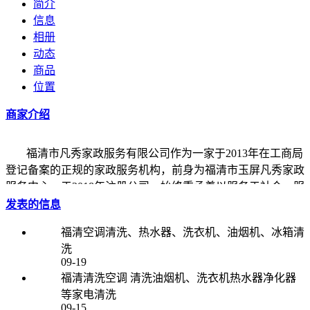
简介
信息
相册
动态
商品
位置
商家介绍
福清市凡秀家政服务有限公司作为一家于2013年在工商局
登记备案的正规的家政服务机构，前身为福清市玉屏凡秀家政
服务中心，于2018年注册公司。始终秉承着以服务于社会，服
务于家庭为目的，坚持“追求客户满意，争取零投拆”为宗旨。
发表的信息
全力将自身打造成家政服务行业信誉品牌，争做家政行业的领
福清空调清洗、热水器、洗衣机、油烟机、冰箱清
头军。
洗
09-19
目前公司主营服务项目有：家政服务、月嫂服务、月嫂培训、
福清清洗空调 清洗油烟机、洗衣机热水器净化器
育婴服务、老人陪护、钟点工服务等家政服务，部分服务人员
等家电清洗
都经过专业知识培训，并进行严格的技能考核后才能上岗，有
09-15