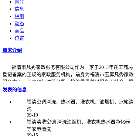
简介
信息
相册
动态
商品
位置
商家介绍
福清市凡秀家政服务有限公司作为一家于2013年在工商局
登记备案的正规的家政服务机构，前身为福清市玉屏凡秀家政
服务中心，于2018年注册公司。始终秉承着以服务于社会，服
务于家庭为目的，坚持“追求客户满意，争取零投拆”为宗旨。
发表的信息
全力将自身打造成家政服务行业信誉品牌，争做家政行业的领
福清空调清洗、热水器、洗衣机、油烟机、冰箱清
头军。
洗
09-19
目前公司主营服务项目有：家政服务、月嫂服务、月嫂培训、
福清清洗空调 清洗油烟机、洗衣机热水器净化器
育婴服务、老人陪护、钟点工服务等家政服务，部分服务人员
等家电清洗
都经过专业知识培训，并进行严格的技能考核后才能上岗，有
09-15