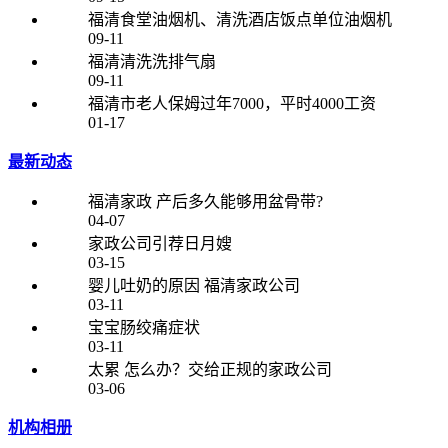
专业的老师跟踪教导工作，以确保服务品质，定期的培训、回
福清食堂油烟机、清洗酒店饭点单位油烟机
访、监督、指导，让关爱凡秀家政的客户顺心、舒心、开
09-11
心。，赢得了顾客的一致好评。
福清清洗洗排气扇
09-11
我公司2015年自行开发设计家政安全管理系统，创新性的将身
福清市老人保姆过年7000，平时4000工资
份信息与指纹识别集成到管理系统中，并结合大数据进行家政
01-17
员前置式背景调查，我公司这种科学的家政安全管理系统一经
最新动态
研发，投入到市场运行后，很快有效的解决了家政业人员流动
性大、信息采集不准确等弊端、内部管理混乱的问题，大大加
福清家政 产后多久能够用盆骨带?
强了家政中心与服务员、客户之间紧密合作。并于当年，这一
04-07
全新的家政安全管理系统以消费者为核心，更加合理，更加科
家政公司引荐日月嫂
03-15
学，受到顾客群众的一致好评，市场反应良好。
婴儿吐奶的原因 福清家政公司
03-11
本公司承诺：
宝宝肠绞痛症状
03-11
1、实名身份登记验证
太累 怎么办？交给正规的家政公司
03-06
2、采集指纹录入备案
机构相册
3、家政员数据核查