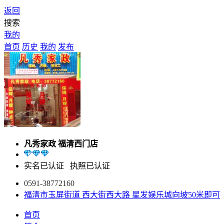
返回
搜索
我的
首页
历史
我的
发布
凡秀家政 福清西门店
实名已认证
执照已认证
0591-38772160
福清市玉屏街道 西大街西大路 星发娱乐城向坡50米即可
首页