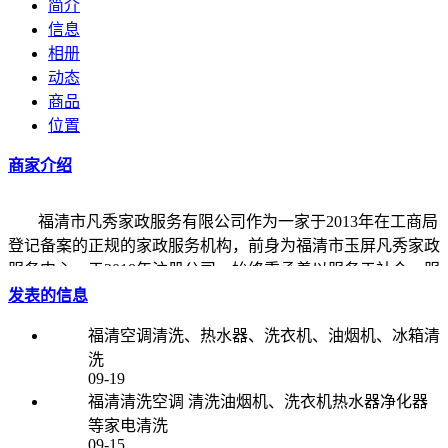
简介
信息
相册
动态
商品
位置
商家介绍
福清市凡秀家政服务有限公司作为一家于2013年在工商局
登记备案的正规的家政服务机构，前身为福清市玉屏凡秀家政
服务中心，于2018年注册公司。始终秉承着以服务于社会，服
务于家庭为目的，坚持“追求客户满意，争取零投拆”为宗旨。
发表的信息
全力将自身打造成家政服务行业信誉品牌，争做家政行业的领
福清空调清洗、热水器、洗衣机、油烟机、冰箱清
头军。
洗
09-19
目前公司主营服务项目有：家政服务、月嫂服务、月嫂培训、
福清清洗空调 清洗油烟机、洗衣机热水器净化器
育婴服务、老人陪护、钟点工服务等家政服务，部分服务人员
等家电清洗
都经过专业知识培训，并进行严格的技能考核后才能上岗，有
09-15