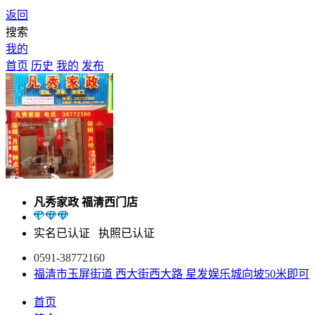
返回
搜索
我的
首页
历史
我的
发布
凡秀家政 福清西门店
实名已认证
执照已认证
0591-38772160
福清市玉屏街道 西大街西大路 星发娱乐城向坡50米即可
首页