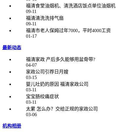
专业的老师跟踪教导工作，以确保服务品质，定期的培训、回
福清食堂油烟机、清洗酒店饭点单位油烟机
访、监督、指导，让关爱凡秀家政的客户顺心、舒心、开
09-11
心。，赢得了顾客的一致好评。
福清清洗洗排气扇
09-11
我公司2015年自行开发设计家政安全管理系统，创新性的将身
福清市老人保姆过年7000，平时4000工资
份信息与指纹识别集成到管理系统中，并结合大数据进行家政
01-17
员前置式背景调查，我公司这种科学的家政安全管理系统一经
最新动态
研发，投入到市场运行后，很快有效的解决了家政业人员流动
性大、信息采集不准确等弊端、内部管理混乱的问题，大大加
福清家政 产后多久能够用盆骨带?
强了家政中心与服务员、客户之间紧密合作。并于当年，这一
04-07
全新的家政安全管理系统以消费者为核心，更加合理，更加科
家政公司引荐日月嫂
03-15
学，受到顾客群众的一致好评，市场反应良好。
婴儿吐奶的原因 福清家政公司
03-11
本公司承诺：
宝宝肠绞痛症状
03-11
1、实名身份登记验证
太累 怎么办？交给正规的家政公司
03-06
2、采集指纹录入备案
机构相册
3、家政员数据核查