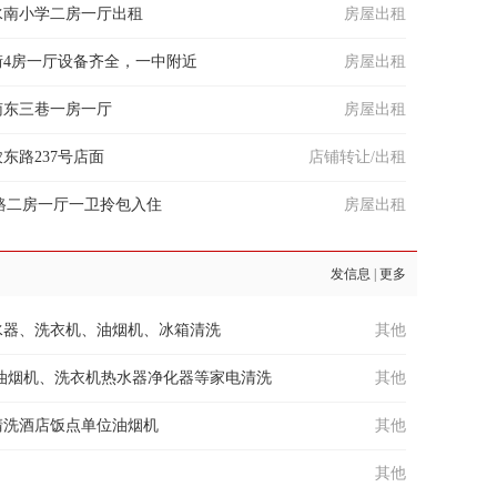
水南小学二房一厅出租
房屋出租
街4房一厅设备齐全，一中附近
房屋出租
南东三巷一房一厅
房屋出租
东路237号店面
店铺转让/出租
路二房一厅一卫拎包入住
房屋出租
发信息
|
更多
水器、洗衣机、油烟机、冰箱清洗
其他
油烟机、洗衣机热水器净化器等家电清洗
其他
清洗酒店饭点单位油烟机
其他
其他