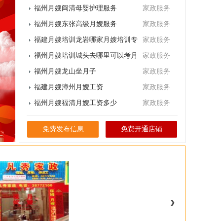
福州月嫂闽清母婴护理服务
家政服务
福州月嫂东张高级月嫂服务
公司
家政服务
福建月嫂培训龙岩哪家月嫂培训专
公司
家政服务
业
福州月嫂培训城头去哪里可以考月
公司
家政服务
嫂证
福州月嫂龙山坐月子
公司
家政服务
福建月嫂漳州月嫂工资
公司
家政服务
福州月嫂福清月嫂工资多少
公司
家政服务
公司
免费发布信息
免费开通店铺