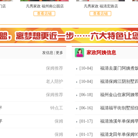
门店
凡秀家政 福州南公园店
凡秀家政 福清宏路店
查看店铺
查看店铺
家政阿姨信息
发信息
|
更多
保姆推荐
[10-04]
福清去厦门阿姨煮
老人陪护
[10-04]
福清保姆江阴别墅四
保姆推荐
[06-18]
福州金山住家阿姨带4
平
钟点工
[06-16]
福清福平街别墅招
平
保姆
[01-17]
福清渔溪年单保姆早
保姆
[01-17]
福清龙田年单保姆9