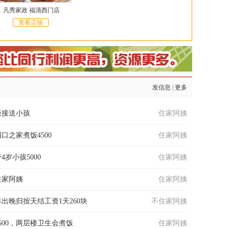
凡秀家政 福清西门店
查看店铺
发信息
|
更多
饭接送小孩
住家阿姨
口之家煮饭4500
住家阿姨
岁小孩5000
住家阿姨
住家阿姨
住家阿姨
出晚归按天结工资1天260块
不住家阿姨
500，两层楼卫生会煮饭
住家阿姨