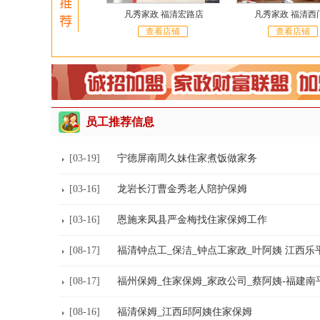
秀家政 福州南公园店
凡秀家政 福清宏路店
凡秀家政 福清西
查看店铺
查看店铺
查看店铺
员工推荐信息
[03-19]
宁德屏南周久妹住家煮饭做家务
[03-16]
龙岩长汀曹金秀老人陪护保姆
[03-16]
恩施来凤县严金梅找住家保姆工作
[08-17]
福清钟点工_保洁_钟点工家政_叶阿姨 江西乐
[08-17]
福州保姆_住家保姆_家政公司_蔡阿姨-福建南
[08-16]
福清保姆_江西邱阿姨住家保姆